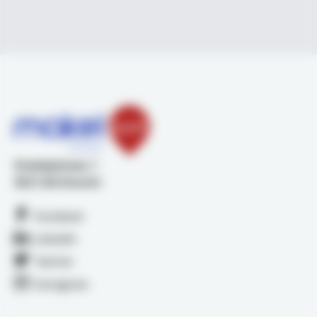
Stadsplateau 1
3521 AZ Utrecht
Facebook
LinkedIn
Twitter
Instagram