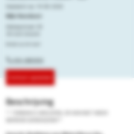
Geplaatst op: 19-06-2026
Wijk: Noordoost
Adelaarstraat 30
3514CE Utrecht
Bekijk op de kaart
030-2865950
Contact opnemen
Beschrijving
** TERMIJN IS VERLOPEN, ER KAN NIET MEER
WORDEN GEREAGEERD**