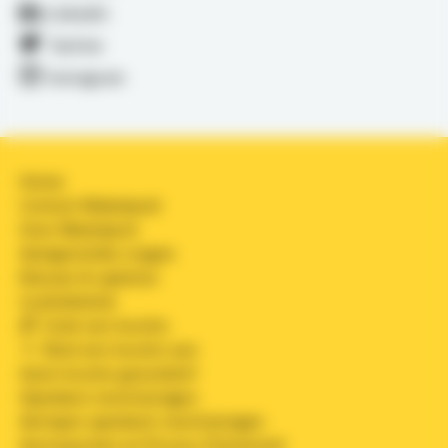
LinkedIn
Twitter
Instagram
Home
Contact Makelpunt
Over Makelpunt
Veelgestelde vragen
Nieuws & updates
Cookiebeleid
Zoek een locatie
Bied een locatie aan
Geen locatie gevonden?
Openbare inschrijvingen
Verlopen openbare inschrijvingen
Voorwaarden en Privacy Statement