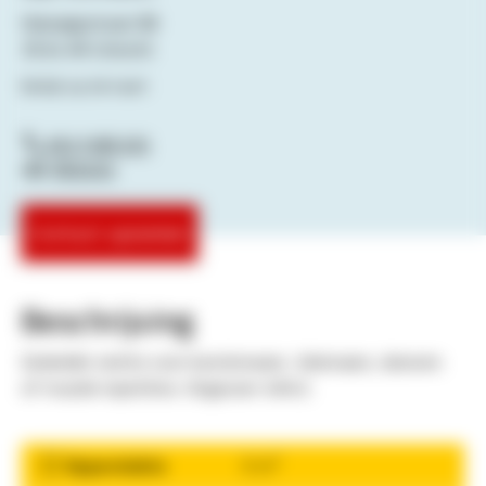
Vlampijpstraat 80
3534 AR Utrecht
Bekijk op de kaart
0621585335
Website
Contact opnemen
Beschrijving
Gedeelde ruimte voor kunstenaars, tekenaars, dansers
of muziek repetities. Ongeveer 40m2.
2
Oppervlakte
0 m